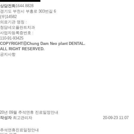
상담전화
1644.8828
경기도 부천시 부흥로 303번길 6
(우)14582
의료기관 명칭 :
청담네오플란트치과
사업자등록증번호 :
110-91-93425
COPYRIGHTⓒChung Dam Neo plant DENTAL.
ALL RIGHT RESERVED.
공지사항
공
020년 09월 추석연휴 진료일정안내
지
작
작성자
최고관리자
20-09-23 11:07
사
성
관
본
련
문
항
일
추석연휴진료일정안내
링