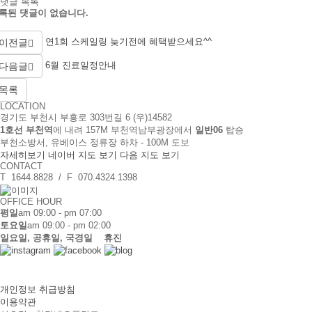
댓글 목록
크
록된 댓글이 없습니다.
연1회 스케일링 늦기전에 혜택받으세요^^
이전글
6월 진료일정안내
다음글
목록
LOCATION
경기도 부천시 부흥로 303번길 6 (우)14582
1호선 부천역
에 내려 157M 부천역남부광장에서
일반06
탑승
부천소방서, 유베이스 정류장 하차 - 100M 도보
자세히보기
네이버 지도 보기
다음 지도 보기
CONTACT
T 1644.8828 / F 070.4324.1398
OFFICE HOUR
평일
am 09:00 - pm 07:00
토요일
am 09:00 - pm 02:00
일요일, 공휴일, 국경일 휴진
개인정보 취급방침
이용약관