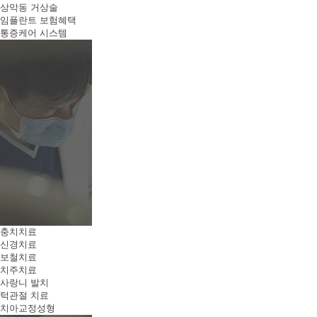
상악동 거상술
임플란트 보험혜택
통증케어 시스템
충치치료
신경치료
보철치료
치주치료
사랑니 발치
턱관절 치료
치아교정성형