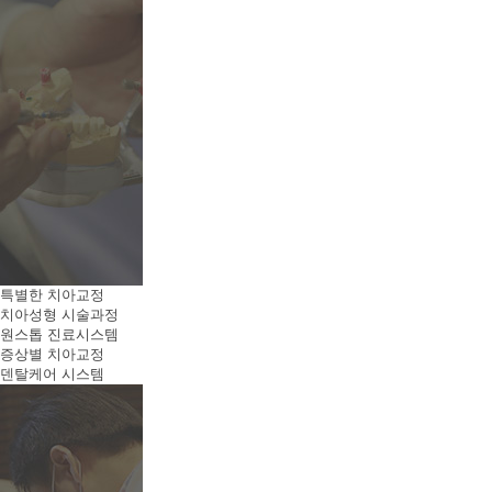
특별한 치아교정
치아성형 시술과정
원스톱 진료시스템
증상별 치아교정
덴탈케어 시스템