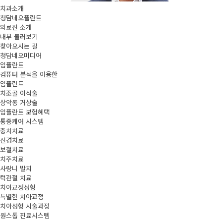
치과소개
청담네오플란트
의료진 소개
내부 둘러보기
찾아오시는 길
청담네오미디어
임플란트
컴퓨터 분석을 이용한
임플란트
치조골 이식술
상악동 거상술
임플란트 보험혜택
통증케어 시스템
충치치료
신경치료
보철치료
치주치료
사랑니 발치
턱관절 치료
치아교정성형
특별한 치아교정
치아성형 시술과정
원스톱 진료시스템