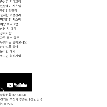
증상별 치아교정
덴탈케어 시스템
구강건강관리
철저한 위생관리
정기검진 시스템
예방 프로그램
상담 및 예약
공지사항
자주 묻는 질문
무엇이든 물어보세요
카카오톡 상담
온라인 예약
로그인
회원가입
상담전화
1644.8828
경기도 부천시 부흥로 303번길 6
(우)14582