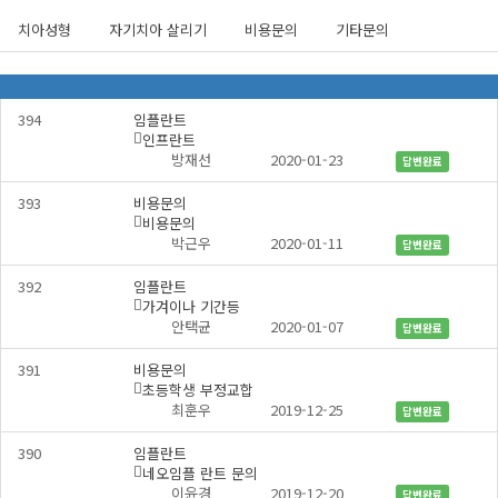
페
이
이
치아성형
자기치아 살리기
비용문의
기타문의
든
지
물
어
무
보
엇
세
394
임플란트
이
요
인프란트
든
카
댓
개
방재선
2020-01-23
물
답변완료
테
글
어
고
보
393
비용문의
리
세
비용문의
댓
개
요
박근우
2020-01-11
답변완료
글
목
록
392
임플란트
가겨이나 기간등
댓
개
안택균
2020-01-07
답변완료
글
391
비용문의
초등학생 부정교합
댓
개
최훈우
2019-12-25
답변완료
글
390
임플란트
네오임플 란트 문의
댓
개
이윤경
2019-12-20
답변완료