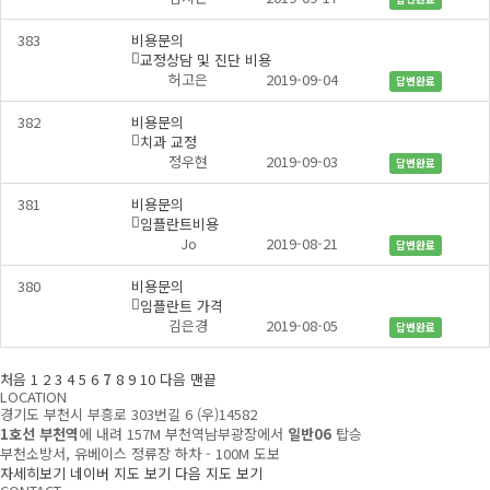
글
383
비용문의
교정상담 및 진단 비용
댓
개
허고은
2019-09-04
답변완료
글
382
비용문의
치과 교정
댓
개
정우현
2019-09-03
답변완료
글
381
비용문의
임플란트비용
댓
개
Jo
2019-08-21
답변완료
글
380
비용문의
임플란트 가격
댓
개
김은경
2019-08-05
답변완료
글
처음
1
2
3
4
5
6
7
8
9
10
다음
맨끝
LOCATION
경기도 부천시 부흥로 303번길 6 (우)14582
1호선 부천역
에 내려 157M 부천역남부광장에서
일반06
탑승
부천소방서, 유베이스 정류장 하차 - 100M 도보
자세히보기
네이버 지도 보기
다음 지도 보기