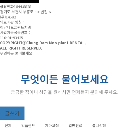
상담전화
1644.8828
경기도 부천시 부흥로 303번길 6
(우)14582
의료기관 명칭 :
청담네오플란트치과
사업자등록증번호 :
110-91-93425
COPYRIGHTⓒChung Dam Neo plant DENTAL.
ALL RIGHT RESERVED.
무엇이든 물어보세요
무엇이든 물어보세요
궁금한 점이나 상담을 원하시면 언제든지 문의해 주세요.
Total
글쓰기
484
건
무
7
전체
임플란트
치아교정
일반진료
틀니성형
엇